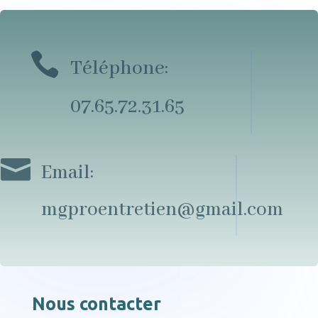

Téléphone:
07.65.72.31.65

Email:
mgproentretien@gmail.com
Nous contacter